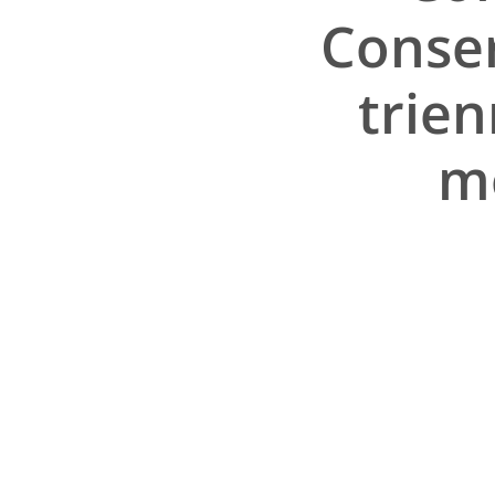
Conser
trien
m