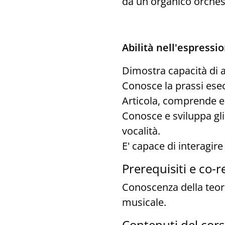
da un organico orches
Abilità nell'espressio
Dimostra capacità di an
Conosce la prassi esec
Articola, comprende e i
Conosce e sviluppa gli
vocalità.
E' capace di interagir
Prerequisiti e co-re
Conoscenza della teori
musicale.
Contenuti del cors