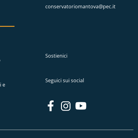
conservatoriomantova@pec.it
Sostienici
o
Seguici sui social
i e