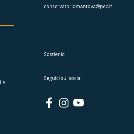
conservatoriomantova@pec.it
Sostienici
o
Seguici sui social
i e