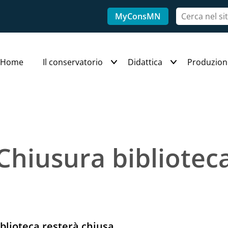
MyConsMN
Home
Il conservatorio
Didattica
Produzion
Chiusura bibliotec
iblioteca resterà chiusa