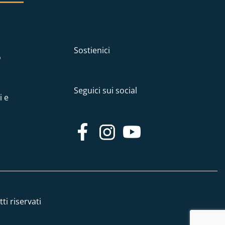
Sostienici
o
Seguici sui social
i e
ti riservati