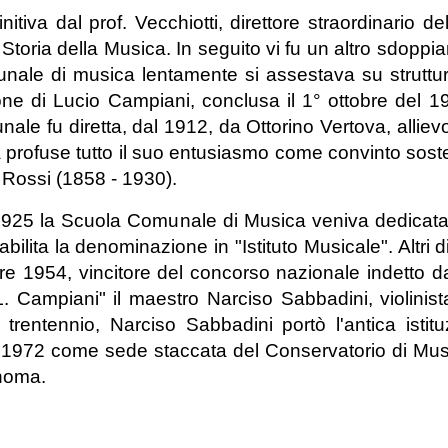
itiva dal prof. Vecchiotti, direttore straordinario de
Storia della Musica. In seguito vi fu un altro sdopp
unale di musica lentamente si assestava su struttu
rezione di Lucio Campiani, conclusa il 1° ottobre del 
ale fu diretta, dal 1912, da Ottorino Vertova, alliev
a profuse tutto il suo entusiasmo come convinto soste
 Rossi (1858 - 1930).
 1925 la Scuola Comunale di Musica veniva dedicata
bilita la denominazione in "Istituto Musicale". Altri dir
bre 1954, vincitore del concorso nazionale indetto
"L. Campiani" il maestro Narciso Sabbadini, violinista
entennio, Narciso Sabbadini portò l'antica istituz
 1972 come sede staccata del Conservatorio di Musi
noma.