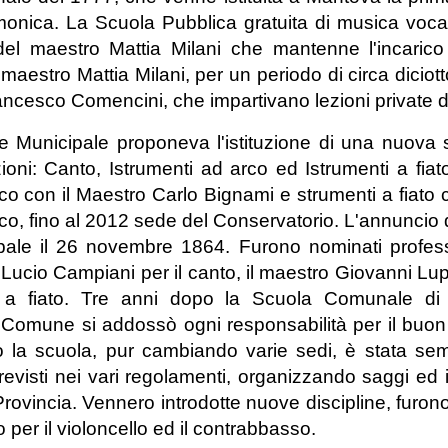
rmonica. La Scuola Pubblica gratuita di musica vocal
el maestro Mattia Milani che mantenne l'incarico
maestro Mattia Milani, per un periodo di circa diciot
rancesco Comencini, che impartivano lezioni private 
e Municipale proponeva l'istituzione di una nuova 
zioni: Canto, Istrumenti ad arco ed Istrumenti a fia
o con il Maestro Carlo Bignami e strumenti a fiato 
o, fino al 2012 sede del Conservatorio. L'annuncio d
le il 26 novembre 1864. Furono nominati professor
 Lucio Campiani per il canto, il maestro Giovanni Lupi
i a fiato. Tre anni dopo la Scuola Comunale d
il Comune si addossò ogni responsabilità per il buo
 la scuola, pur cambiando varie sedi, è stata sempr
visti nei vari regolamenti, organizzando saggi ed ins
a Provincia. Vennero introdotte nuove discipline, furono
 per il violoncello ed il contrabbasso.