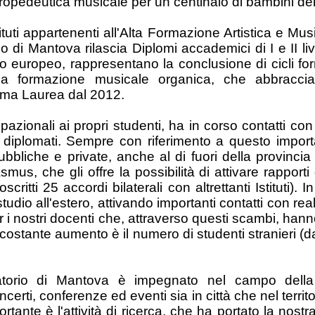
 propedeutica musicale per un centinaio di bambini del
ituti appartenenti all'Alta Formazione Artistica e Mu
 di Mantova rilascia Diplomi accademici di I e II liv
vello europeo, rappresentano la conclusione di cicli fo
a formazione musicale organica, che abbraccia dive
lma Laurea dal 2012.
azionali ai propri studenti, ha in corso contatti con
i e diplomati. Sempre con riferimento a questo importa
ubbliche e private, anche al di fuori della provinci
us, che gli offre la possibilità di attivare rapporti 
scritti 25 accordi bilaterali con altrettanti Istituti)
udio all'estero, attivando importanti contatti con rea
r i nostri docenti che, attraverso questi scambi, hanno
. In costante aumento è il numero di studenti stranier
servatorio di Mantova è impegnato nel campo dell
rti, conferenze ed eventi sia in città che nel territo
mportante è l'attività di ricerca, che ha portato la nos