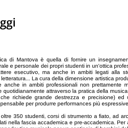
ggi
ica di Mantova è quella di fornire un insegnamen
rale e personale dei propri studenti in un'ottica profes
attere esecutivo, ma anche in ambiti legati alla sto
alla letteratura... La cura della dimensione artistica 
ire anche in ambiti professionali non prettamente m
te quotidianamente attraverso la pratica della music
 che richiede grande destrezza e precisione) ed un
dispensabile per produrre performances più espressive
di oltre 350 studenti, corsi di strumento a fiato, ad a
colati nella fascia accademica e pre-accademica. Per