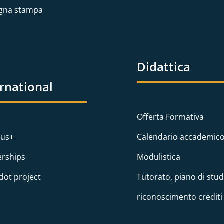
gna stampa
Didattica
ernational
Offerta Formativa
us+
Calendario accademic
erships
Modulistica
dot project
Tutorato, piano di stud
riconoscimento crediti