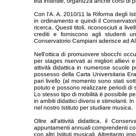
età infantile, organizza anche corsi di
Con l'A. A. 2010/11 la Riforma degli Ist
in ordinamento e quindi il Conservatorio
ricerca. Questi titoli, riconosciuti a li
crediti e forniscono agli studenti un
Conservatorio Campiani aderisce ad A
Nell'ottica di promuovere sbocchi occup
per stages riservati ai migliori alliev
attività didattica in numerose scuole p
possesso della Carta Universitaria Erasm
pari livello (al momento sono stati sotto
potuto e possono realizzare periodi di st
Lo stesso tipo di mobilità è possibile pe
in ambiti didattici diversi e stimolanti
nel nostro Istituto per studiare musica.
Oltre all'attività didattica, il Con
appuntamenti annuali comprendenti conce
con altri Istituti musicali. Altrettanto i