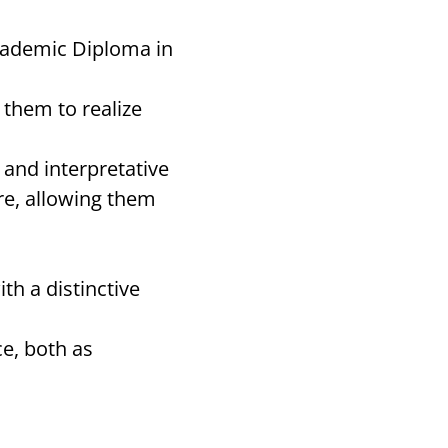
cademic Diploma in
 them to realize
and interpretative
re, allowing them
th a distinctive
ce, both as