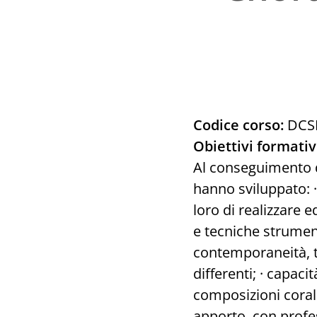
Codice corso:
DCS
Obiettivi formativ
Al conseguimento d
hanno sviluppato: ·
loro di realizzare e
e tecniche strument
contemporaneità, t
differenti; · capaci
composizioni corali
apporto, con profes