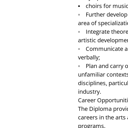
▪ choirs for music
◦ Further develop 
area of specializati
◦ Integrate theoret
artistic developme
◦ Communicate and a
verbally;
◦ Plan and carry o
unfamiliar contexts
disciplines, partic
industry.
Career Opportuniti
The Diploma provid
careers in the arts 
programs.