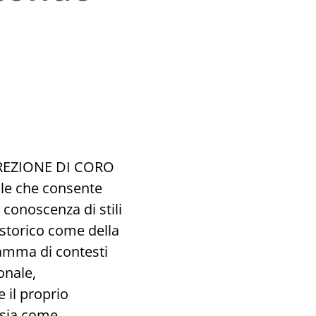
 DIREZIONE DI CORO
nale che consente
a conoscenza di stili
o storico come della
gamma di contesti
sonale,
e il proprio
 sia come