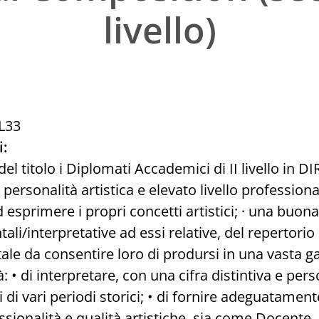
livello)
L33
i:
el titolo i Diplomati Accademici di II livello in
 personalità artistica e elevato livello professio
d esprimere i propri concetti artistici; · una buon
ali/interpretative ad essi relative, del repertori
ale da consentire loro di prodursi in una vasta 
tà: • di interpretare, con una cifra distintiva e per
 di vari periodi storici; • di fornire adeguatament
sionalità e qualità artistiche, sia come Docente,