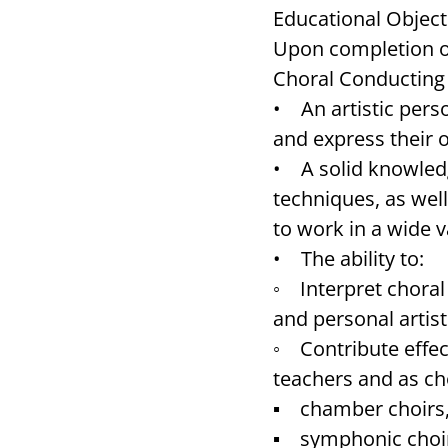
Educational Object
Upon completion o
Choral Conducting
• An artistic pers
and express their o
• A solid knowledg
techniques, as wel
to work in a wide v
• The ability to:
◦ Interpret choral 
and personal artis
◦ Contribute effect
teachers and as cho
▪ chamber choirs
▪ symphonic choi