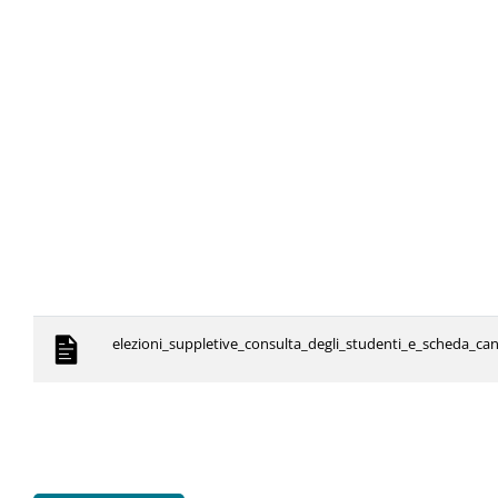
elezioni_suppletive_consulta_degli_studenti_e_scheda_ca