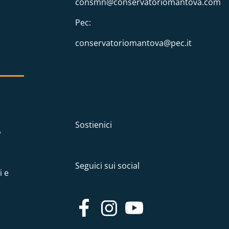
consmn@conservatoriomantova.com
Pec:
conservatoriomantova@pec.it
Sostienici
o
Seguici sui social
i e