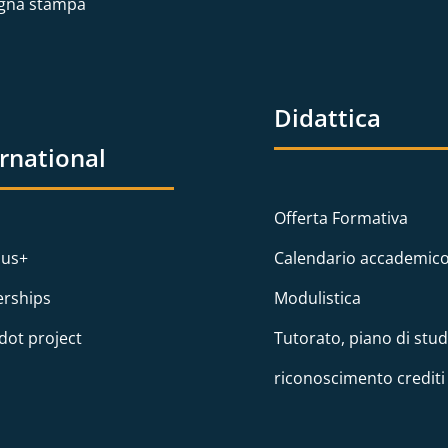
gna stampa
Didattica
ernational
Offerta Formativa
us+
Calendario accademic
erships
Modulistica
dot project
Tutorato, piano di stud
riconoscimento crediti