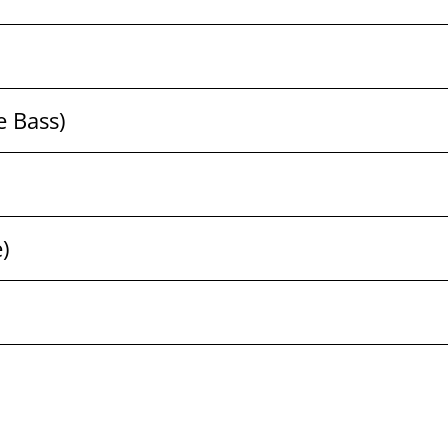
e Bass)
)